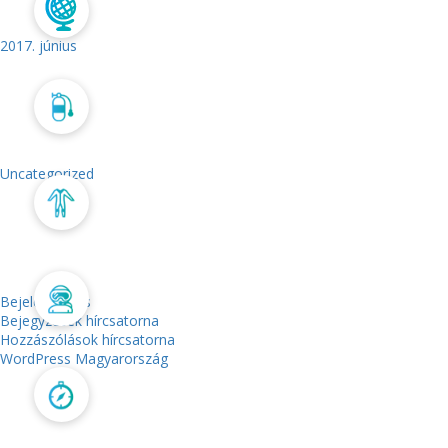
ARCHÍVUM
Búvártúra
2017. június
Szolgáltatás
KATEGÓRIÁK
Uncategorized
Webshop
META
Galatheás csapat
Bejelentkezés
Bejegyzések hírcsatorna
Hozzászólások hírcsatorna
WordPress Magyarország
Kapcsolat