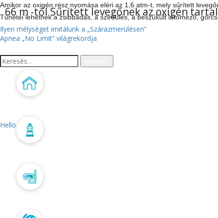
Amikor az oxigén rész nyomása eléri az 1,6 atm-t, mely sűrített levegőn
66 m -től Sűrített levegőnek az oxigén tart
Tünetei lehetnek a zsibbadás, a szédülés, a beszűkült látómező, görcs
BEJEGYZÉS
Ilyen mélységet imitálunk a „Szárazmerülésen”
Apnea „No Limit” világrekordja
NAVIGÁCIÓ
Keresés:
Főoldal
LEGUTÓBBI BEJEGYZÉ
Hello world!
Aktualitás
LEGUTÓBBI HOZZÁS
Búvártanfolyam