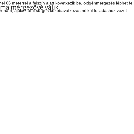
él 66 méterrel a felszín alatt következik be, oxigénmérgezés léphet fel
alma mérgezővé válik.
roham, ájulás, ami sürgős közbeavatkozás nélkül fulladáshoz vezet.
SEK
ZÓLÁSOK