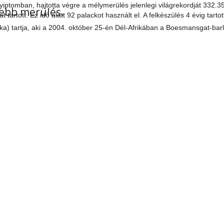
omban, hajtotta végre a mélymerülés jelenlegi világrekordját 332.35 m
yebb merülés.
rtott. Ez idő alatt 92 palackot használt el. A felkészülés 4 évig tartot
ka) tartja, aki a 2004. október 25-én Dél-Afrikában a Boesmansgat-bar
SEK
ZÓLÁSOK