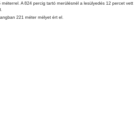
éterrel. A 824 percig tartó merülésnél a lesülyedés 12 percet vett
t.
langban 221 méter mélyet ért el.