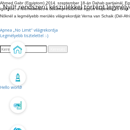
Ahmed Gabr (Egyiptom) 2014. szeptember 18-án Dahab partjainál, Egyipt
Nyílt rendszerű készülékkel történt legmél
igénybe, a felemelkedés a dekompresszióval együtt majdnem 15 órán át ta
Nőknél a legmélyebb merülés világrekordját Verna van Schaik (Dél-Afri
BEJEGYZÉS
Apnea „No Limit” világrekordja
Legmélyebb tisztelettel :-)
NAVIGÁCIÓ
Keresés:
Főoldal
LEGUTÓBBI BEJEGYZÉ
Aktualitás
Hello world!
Búvártanfolyam
LEGUTÓBBI HOZZÁS