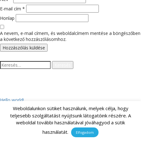
E-mail cím
*
Honlap
A nevem, e-mail címem, és weboldalcímem mentése a böngészőben
a következő hozzászólásomhoz.
Keresés:
LEGUTÓBBI BEJEGYZÉSEK
Hello world!
Weboldalunkon sütiket használunk, melyek célja, hogy
teljesebb szolgáltatást nyújtsunk látogatóink részére. A
LEGUTÓBBI HOZZÁSZÓLÁSOK
weboldal további használatával jóváhagyod a sütik
használatát.
Elfogadom