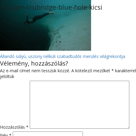
william-trubridge-blue-hole-kicsi
BEJEGYZÉS
Állandó súlyú, uszony nélküli szabadtüdős merülés világrekordja.
Vélemény, hozzászólás?
NAVIGÁCIÓ
Az e-mail címet nem tesszük közzé.
A kötelező mezőket
*
karakterrel
jelöltük
Hozzászólás
*
Név
*