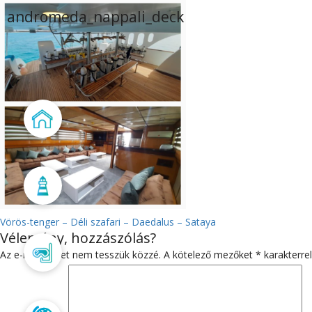
andromeda_nappali_deck
Főoldal
Aktualitás
BEJEGYZÉS
Vörös-tenger – Déli szafari – Daedalus – Sataya
Vélemény, hozzászólás?
NAVIGÁCIÓ
Búvártanfolyam
Az e-mail címet nem tesszük közzé.
A kötelező mezőket
*
karakterrel