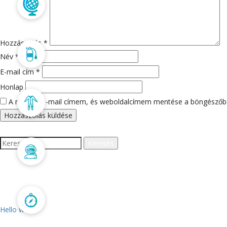
Búvártúra
Hozzászólás
*
Szolgáltatás
Név
*
E-mail cím
*
Honlap
Webshop
A nevem, e-mail címem, és weboldalcímem mentése a böngészőb
Keresés:
Galatheás csapat
LEGUTÓBBI BEJEGYZÉ
Kapcsolat
Hello world!