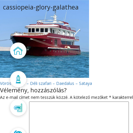
cassiopeia-glory-galathea
Főoldal
Aktualitás
BEJEGYZÉS
Vörös-tenger – Déli szafari – Daedalus – Sataya
Vélemény, hozzászólás?
NAVIGÁCIÓ
Az e-mail címet nem tesszük közzé.
A kötelező mezőket
*
karakterrel
Búvártanfolyam