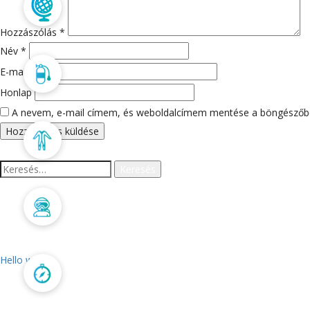
Búvártúra
Hozzászólás
*
Név
*
E-mail cím
*
Szolgáltatás
Honlap
A nevem, e-mail címem, és weboldalcímem mentése a böngészőb
Webshop
Keresés:
Galatheás csapat
LEGUTÓBBI BEJEGYZÉ
Hello world!
Kapcsolat