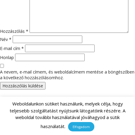
Hozzászólás
*
Név
*
E-mail cím
*
Honlap
A nevem, e-mail címem, és weboldalcímem mentése a böngészőben
a következő hozzászólásomhoz.
Keresés:
Weboldalunkon sütiket használunk, melyek célja, hogy
teljesebb szolgáltatást nyújtsunk látogatóink részére. A
weboldal további használatával jóváhagyod a sütik
LEGUTÓBBI BEJEGYZÉSEK
használatát.
Elfogadom