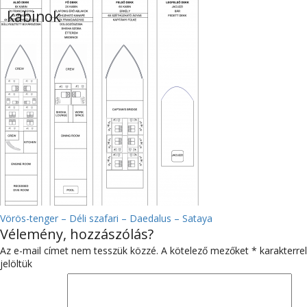
kabinok
BEJEGYZÉS
Vörös-tenger – Déli szafari – Daedalus – Sataya
Vélemény, hozzászólás?
NAVIGÁCIÓ
Az e-mail címet nem tesszük közzé.
A kötelező mezőket
*
karakterrel
jelöltük